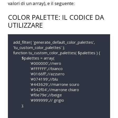
valori di un array), e il seguente:
COLOR PALETTE: IL CODICE DA
UTILIZZARE
add_filter( 'generate_default_color_palettes', 
'tu_custom_color_palettes' );

function tu_custom_color_palettes( $palettes ) {

	$palettes = array(

		'#000000',//nero 

		'#FFFFFF',//bianco

		'#0166ff',//azzurro

		'#074199',//blu

		'#443629',//marrone scuro

		'#542f04',//marrone chiaro

		'#f0e79e',//beige

		'#999999',// grigio

	);
