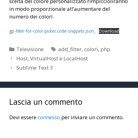
scelta del colore personalizzato rimpiccioliranno
in modo proporzionale all’aumentare del
numero dei colori.
gp-filter-for-color-picker.code-snippets.json_
Download
Categorie
Tag
Televisione
add_filter
,
colori
,
php
Host, VirtualHost e LocalHost
Sublime Text 3
Lascia un commento
Devi essere
connesso
per inviare un commento.