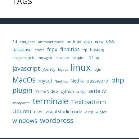
TAGS
css
app
3d
android
add_filter
amministratore
brew
fcpx
finaltips
database
hosting
driver
ftp
imagemagick
immagini
inkscape
inkspire
iOS
ip
linux
javascript
jQuery
layout
login
MacOs
php
mysql
password
Netflix
Nautilus
plugin
serie tv
Prime Video
python
script
terminale
Textpattern
stampante
Ubuntu
visual studio code
user
vuejs
widget
wordpress
windows