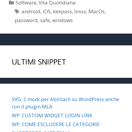
Categorie
Software
,
Vita Quotidiana
Tag
android
,
iOS
,
keepass
,
linux
,
MacOs
,
password
,
safe
,
windows
ULTIMI SNIPPET
SVG: 2 modi per Abilitarli su WordPress anche
con il plugin MLA
WP: CUSTOM WIDGET LOGIN LINK
WP: COME ESCLUDERE LE CATEGORIE