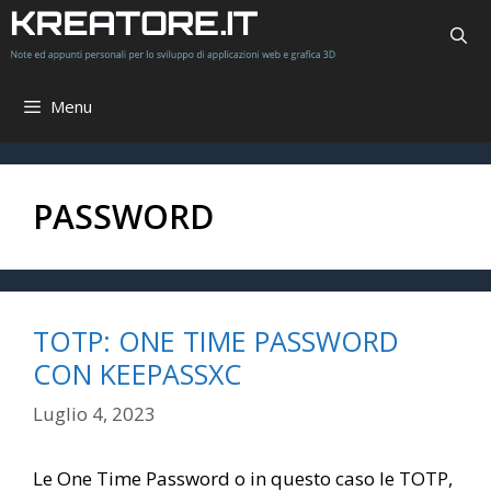
Vai
al
contenuto
Menu
PASSWORD
TOTP: ONE TIME PASSWORD
CON KEEPASSXC
Luglio 4, 2023
Le One Time Password o in questo caso le TOTP,