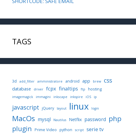
SHORTCODE: SAFE EMAIL
TAGS
css
app
3d
android
add_filter
amministratore
brew
fcpx
finaltips
database
hosting
driver
ftp
imagemagick
immagini
inkscape
inkspire
iOS
ip
linux
javascript
jQuery
layout
login
MacOs
php
mysql
password
Netflix
Nautilus
plugin
serie tv
Prime Video
python
script