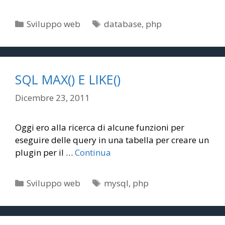
Categorie
Tag
Sviluppo web
database
,
php
SQL MAX() E LIKE()
Dicembre 23, 2011
Oggi ero alla ricerca di alcune funzioni per
eseguire delle query in una tabella per creare un
plugin per il …
Continua
Categorie
Tag
Sviluppo web
mysql
,
php