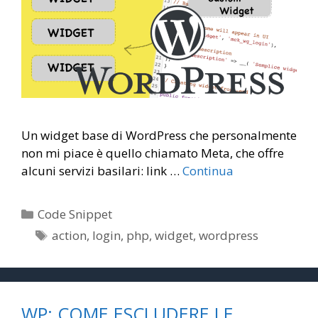
Un widget base di WordPress che personalmente
non mi piace è quello chiamato Meta, che offre
alcuni servizi basilari: link …
Continua
Categorie
Code Snippet
Tag
action
,
login
,
php
,
widget
,
wordpress
WP: COME ESCLUDERE LE