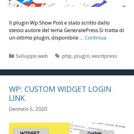
Il plugin Wp Show Post e stato scritto dallo
stesso autore del tema GeneratePress.Si tratta di
un ottimo plugin, disponibile …
Continua
Categorie
Tag
Sviluppo web
php
,
plugin
,
wordpress
WP: CUSTOM WIDGET LOGIN
LINK
Gennaio 5, 2020