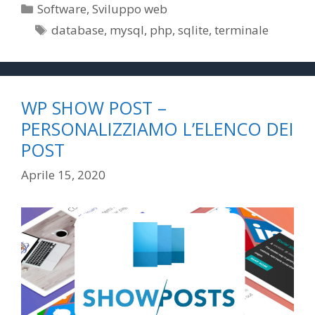
Categorie
Software
,
Sviluppo web
Tag
database
,
mysql
,
php
,
sqlite
,
terminale
WP SHOW POST –
PERSONALIZZIAMO L’ELENCO DEI
POST
Aprile 15, 2020