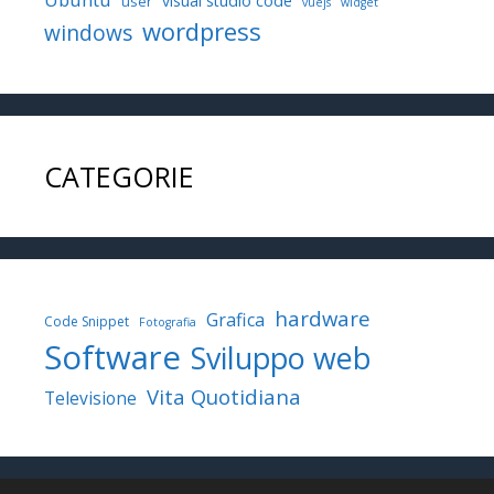
visual studio code
user
vuejs
widget
wordpress
windows
CATEGORIE
hardware
Grafica
Code Snippet
Fotografia
Software
Sviluppo web
Vita Quotidiana
Televisione