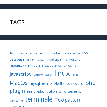
TAGS
css
app
3d
android
add_filter
amministratore
brew
fcpx
finaltips
database
hosting
driver
ftp
imagemagick
immagini
inkscape
inkspire
iOS
ip
linux
javascript
jQuery
layout
login
MacOs
php
mysql
password
Netflix
Nautilus
plugin
serie tv
Prime Video
python
script
terminale
Textpattern
stampante
Ubuntu