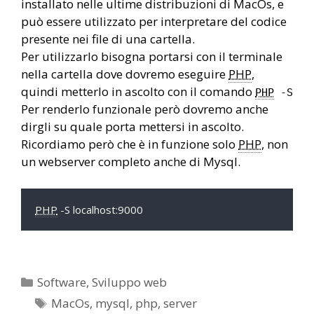
installato nelle ultime distribuzioni di MacOs, e
può essere utilizzato per interpretare del codice
presente nei file di una cartella.
Per utilizzarlo bisogna portarsi con il terminale
nella cartella dove dovremo eseguire
PHP
,
quindi metterlo in ascolto con il comando
PHP
-S
Per renderlo funzionale però dovremo anche
dirgli su quale porta mettersi in ascolto.
Ricordiamo però che è in funzione solo
PHP
, non
un webserver completo anche di Mysql.
PHP
 -S localhost:9000
Categorie
Software
,
Sviluppo web
Tag
MacOs
,
mysql
,
php
,
server