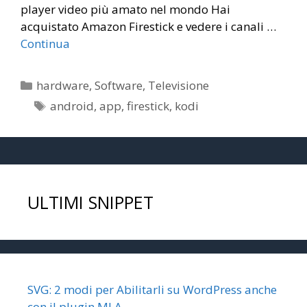
player video più amato nel mondo Hai
acquistato Amazon Firestick e vedere i canali …
Continua
Categorie
hardware
,
Software
,
Televisione
Tag
android
,
app
,
firestick
,
kodi
ULTIMI SNIPPET
SVG: 2 modi per Abilitarli su WordPress anche
con il plugin MLA