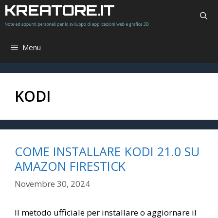
Vai
al
contenuto
Menu
KODI
COME INSTALLARE KODI 21.0 SU
AMAZON FIRESTICK
Novembre 30, 2024
Il metodo ufficiale per installare o aggiornare il