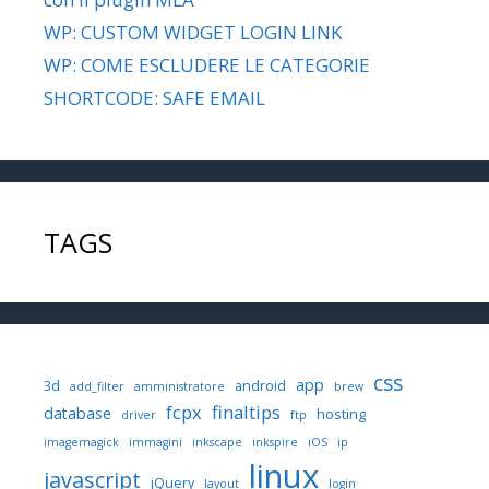
WP: CUSTOM WIDGET LOGIN LINK
WP: COME ESCLUDERE LE CATEGORIE
SHORTCODE: SAFE EMAIL
TAGS
css
app
3d
android
add_filter
amministratore
brew
fcpx
finaltips
database
hosting
driver
ftp
imagemagick
immagini
inkscape
inkspire
iOS
ip
linux
javascript
jQuery
layout
login