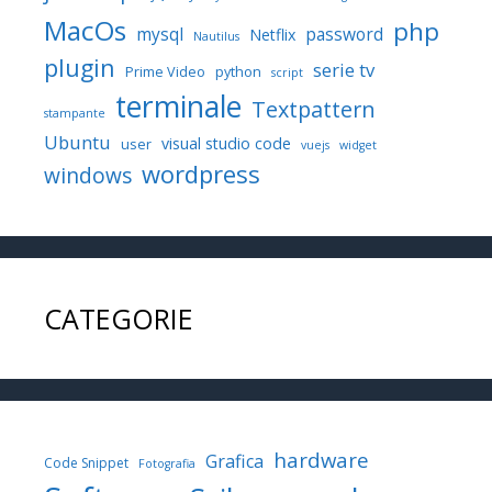
MacOs
php
mysql
password
Netflix
Nautilus
plugin
serie tv
Prime Video
python
script
terminale
Textpattern
stampante
Ubuntu
visual studio code
user
vuejs
widget
wordpress
windows
CATEGORIE
hardware
Grafica
Code Snippet
Fotografia