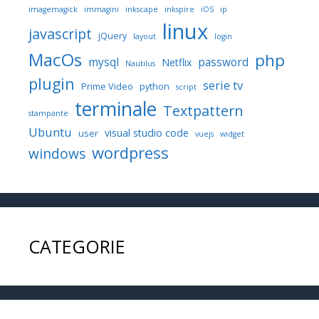
imagemagick
immagini
inkscape
inkspire
iOS
ip
linux
javascript
jQuery
layout
login
MacOs
php
mysql
password
Netflix
Nautilus
plugin
serie tv
Prime Video
python
script
terminale
Textpattern
stampante
Ubuntu
visual studio code
user
vuejs
widget
wordpress
windows
CATEGORIE